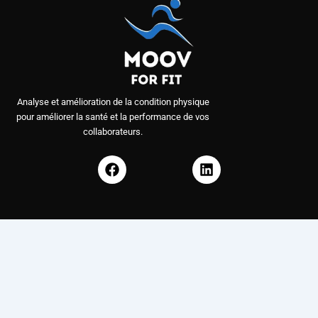
Analyse et amélioration de la condition physique
pour améliorer la santé et la performance de vos
collaborateurs.
F
L
a
i
c
n
e
k
b
e
o
d
o
i
k
n